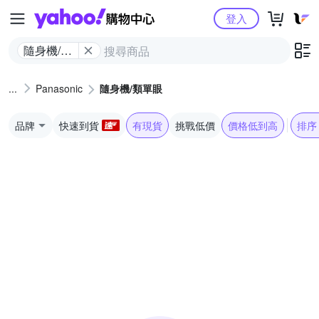
Yahoo購物中心
登入
隨身機/類
單眼
Panasonic
隨身機/類單眼
品牌
快速到貨
有現貨
挑戰低價
價格低到高
排序