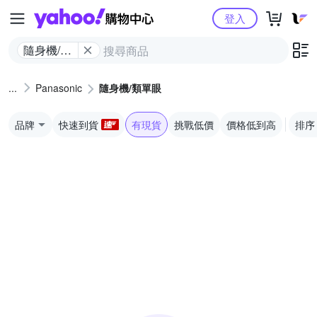
Yahoo購物中心
登入
隨身機/類
單眼
Panasonic
隨身機/類單眼
品牌
快速到貨
有現貨
挑戰低價
價格低到高
排序