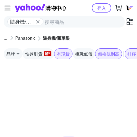
Yahoo購物中心
登入
隨身機/類
單眼
Panasonic
隨身機/類單眼
品牌
快速到貨
有現貨
挑戰低價
價格低到高
排序