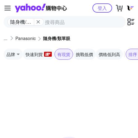
Yahoo購物中心
登入
隨身機/類
單眼
Panasonic
隨身機/類單眼
品牌
快速到貨
有現貨
挑戰低價
價格低到高
排序