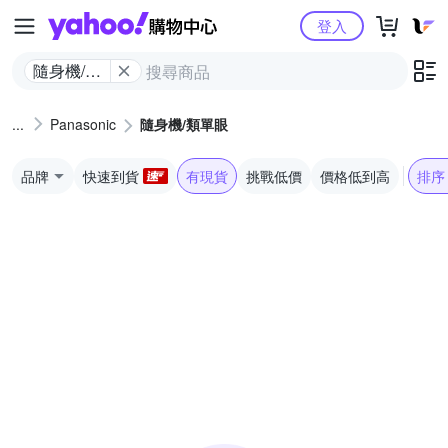
Yahoo購物中心
登入
隨身機/類
單眼
Panasonic
隨身機/類單眼
品牌
快速到貨
有現貨
挑戰低價
價格低到高
排序