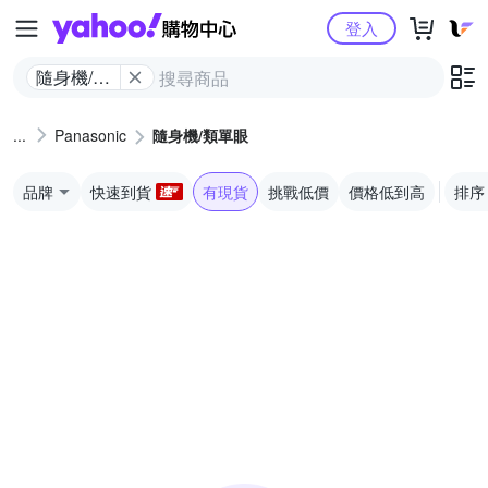
Yahoo購物中心
登入
隨身機/類
單眼
Panasonic
隨身機/類單眼
品牌
快速到貨
有現貨
挑戰低價
價格低到高
排序