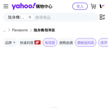
Yahoo購物中心
登入
隨身機/類
單眼
Panasonic
隨身機/類單眼
品牌
快速到貨
有現貨
挑戰低價
價格低到高
排序