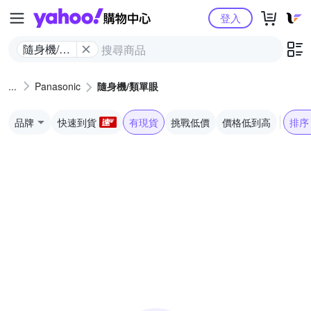
Yahoo購物中心
登入
隨身機/類
單眼
Panasonic
隨身機/類單眼
品牌
快速到貨
有現貨
挑戰低價
價格低到高
排序