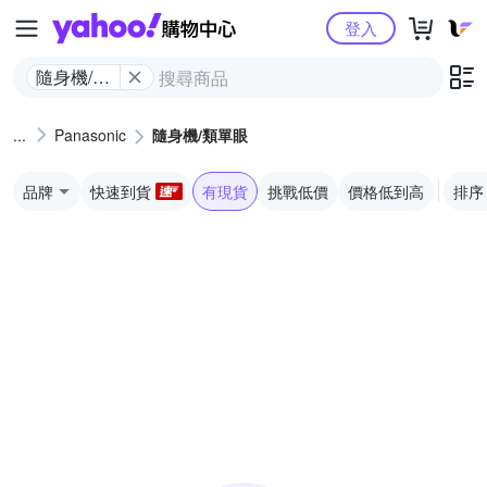
Yahoo購物中心
登入
隨身機/類
單眼
Panasonic
隨身機/類單眼
品牌
快速到貨
有現貨
挑戰低價
價格低到高
排序