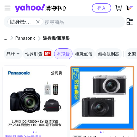
Yahoo購物中心
登入
隨身機/類
單眼
Panasonic
隨身機/類單眼
品牌
快速到貨
有現貨
挑戰低價
價格低到高
來源
類單眼相機的嶄新境界