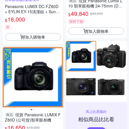
現貨 Panasonic Lumix L
商店
10 類單眼相機 24-75mm (DC-
Panasonic LUMIX DC-FZ80D
L10,公司貨)
+ EYLIN EY-15清潔組 + SunLi
49,840
$49,990
$
ght ZY-2614相機包 + EirMai 銳
18,000
$
限時下殺
瑪 HD-100C電子除濕卡 FZ80
D (公司貨)
券
加入購物車
加入購物車
馬上比買最好
現貨 Panasonic LUMIX F
商店
相似商品比比看
Z80D (公司貨)類單眼相機
16,650
$16,800
$