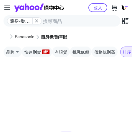
Yahoo購物中心
登入
隨身機/類
單眼
Panasonic
隨身機/類單眼
品牌
快速到貨
有現貨
挑戰低價
價格低到高
排序