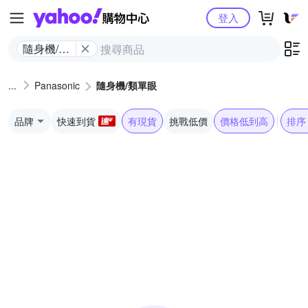
Yahoo購物中心
登入
隨身機/類
單眼
Panasonic
隨身機/類單眼
品牌
快速到貨
有現貨
挑戰低價
價格低到高
排序