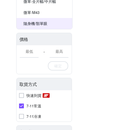
微單-全片幅/中片幅
微單-M43
隨身機/類單眼
價格
-
確定
取貨方式
快速到貨
7-11常溫
7-11冷凍