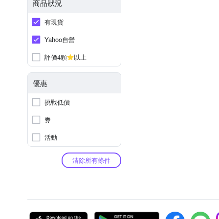
商品狀況
有現貨
Yahoo自營
評價4顆
以上
優惠
挑戰低價
券
活動
清除所有條件