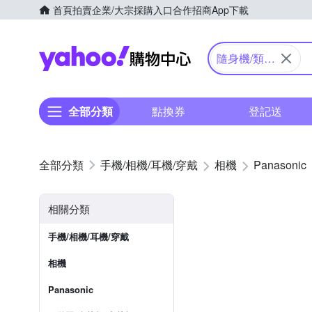
首頁
拍賣
企業/大宗採購入口
合作招商
App下載
Yahoo購物中心
隨身機/類單
眼
全部分類
點換券
登記送
手機/相機/耳機/穿戴
相機
Panasonic
相關分類
手機/相機/耳機/穿戴
相機
Panasonic