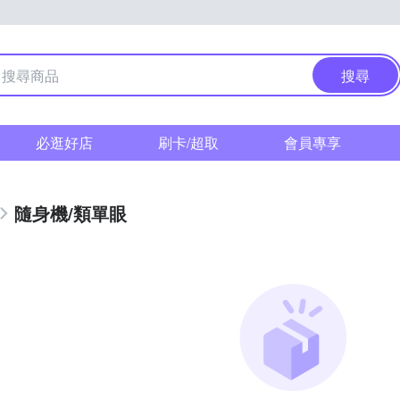
搜尋
必逛好店
刷卡/超取
會員專享
隨身機/類單眼