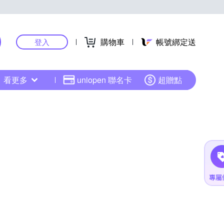
購物車
帳號綁定送
登入
看更多
uniopen 聯名卡
超贈點