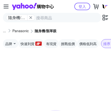
Yahoo購物中心
登入
隨身機/類
單眼
Panasonic
隨身機/類單眼
品牌
快速到貨
有現貨
挑戰低價
價格低到高
排序