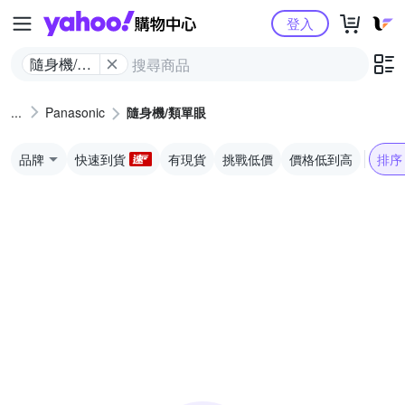
Yahoo購物中心
登入
隨身機/類
單眼
Panasonic
隨身機/類單眼
品牌
快速到貨
有現貨
挑戰低價
價格低到高
排序