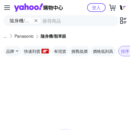
Yahoo購物中心
登入
隨身機/類
單眼
Panasonic
隨身機/類單眼
品牌
快速到貨
有現貨
挑戰低價
價格低到高
排序