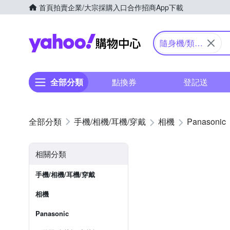
首頁
拍賣
企業/大宗採購入口
合作招商
App下載
Yahoo購物中心
隨身機/類單
眼
全部分類
點換券
登記送
手機/相機/耳機/穿戴
相機
Panasonic
相關分類
手機/相機/耳機/穿戴
相機
Panasonic