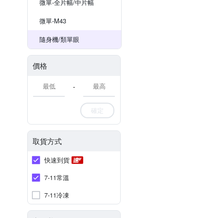
微單-全片幅/中片幅
微單-M43
隨身機/類單眼
價格
-
確定
取貨方式
快速到貨
7-11常溫
7-11冷凍