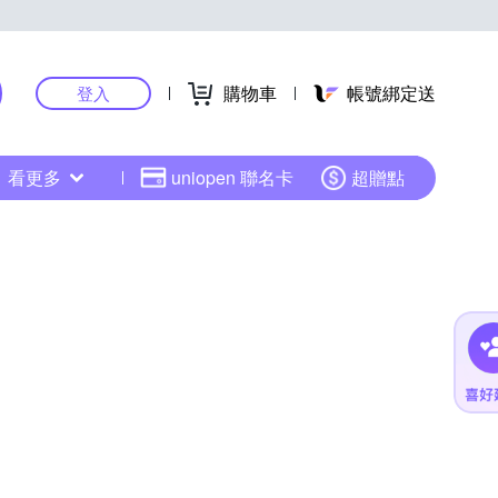
購物車
帳號綁定送
登入
看更多
uniopen 聯名卡
超贈點