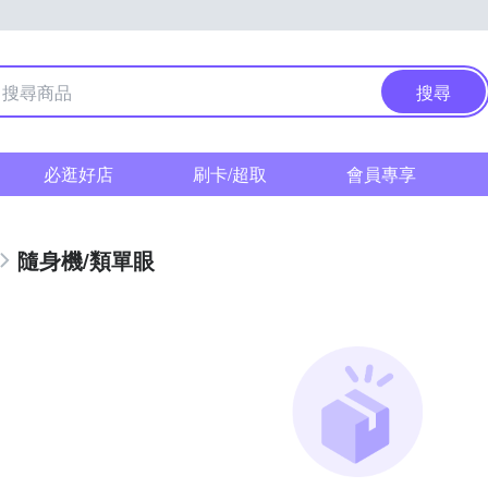
搜尋
必逛好店
刷卡/超取
會員專享
隨身機/類單眼