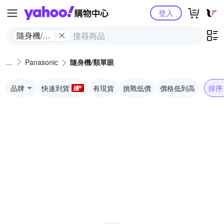
Yahoo購物中心
登入
隨身機/類
單眼
Panasonic
隨身機/類單眼
品牌
快速到貨
有現貨
挑戰低價
價格低到高
排序