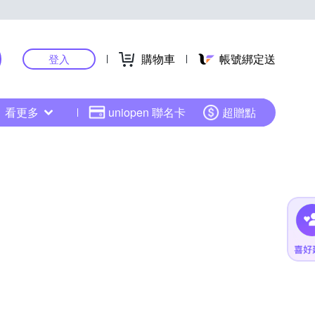
購物車
帳號綁定送
登入
看更多
uniopen 聯名卡
超贈點