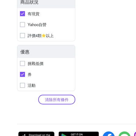
商品狀況
有現貨
Yahoo自營
評價4顆
以上
優惠
挑戰低價
券
活動
清除所有條件