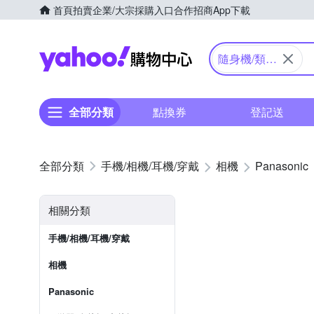
首頁
拍賣
企業/大宗採購入口
合作招商
App下載
Yahoo購物中心
隨身機/類單
眼
全部分類
點換券
登記送
手機/相機/耳機/穿戴
相機
Panasonic
相關分類
手機/相機/耳機/穿戴
相機
Panasonic