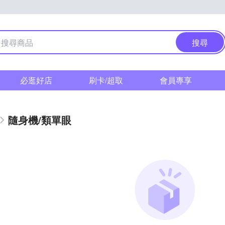
搜尋
必逛好店
刷卡/超取
會員專享
隨身機/類單眼