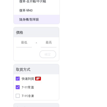
微單-全片幅/中片幅
微單-M43
隨身機/類單眼
價格
-
確定
取貨方式
快速到貨
7-11常溫
7-11冷凍