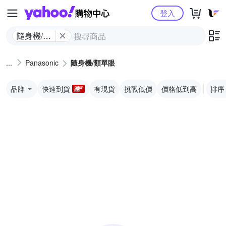
Yahoo購物中心
登入
隨身機/類
單眼
Panasonic
隨身機/類單眼
品牌
快速到貨
有現貨
挑戰低價
價格低到高
排序