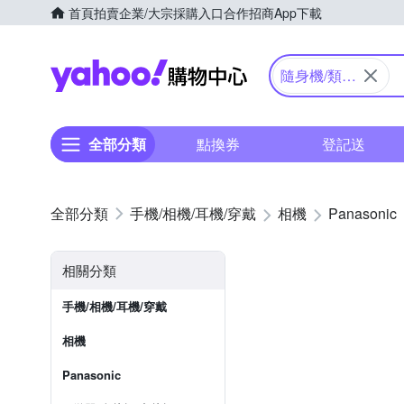
首頁
拍賣
企業/大宗採購入口
合作招商
App下載
Yahoo購物中心
隨身機/類單
眼
全部分類
點換券
登記送
手機/相機/耳機/穿戴
相機
Panasonic
相關分類
手機/相機/耳機/穿戴
相機
Panasonic