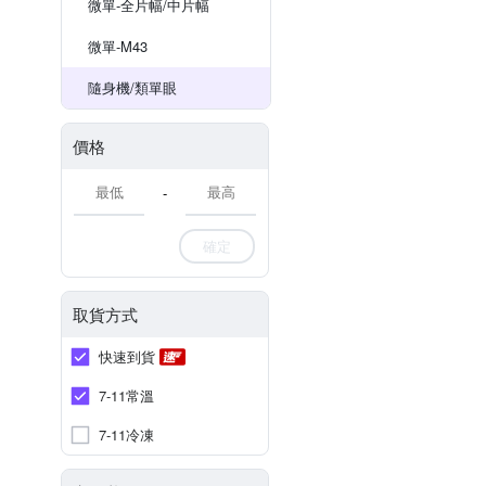
微單-全片幅/中片幅
微單-M43
隨身機/類單眼
價格
-
確定
取貨方式
快速到貨
7-11常溫
7-11冷凍