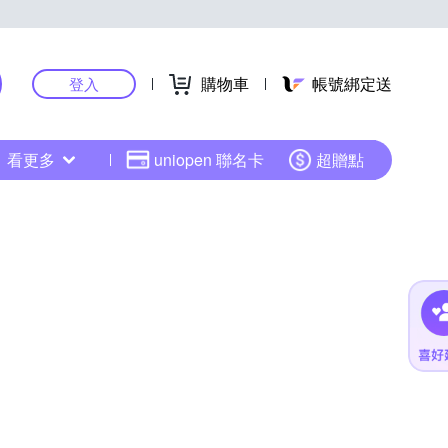
購物車
帳號綁定送
登入
看更多
uniopen 聯名卡
超贈點