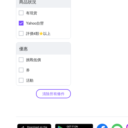
商品狀況
有現貨
Yahoo自營
評價4顆
以上
優惠
挑戰低價
券
活動
清除所有條件