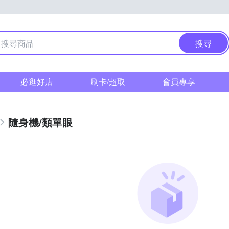
搜尋
必逛好店
刷卡/超取
會員專享
隨身機/類單眼