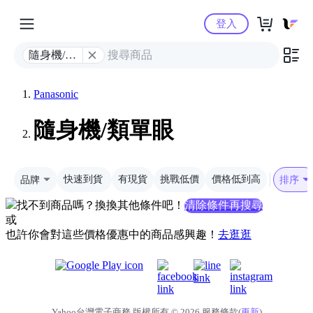
Yahoo購物中心
登入
隨身機/類
單眼
Panasonic
隨身機/類單眼
品牌
快速到貨
有現貨
挑戰低價
價格低到高
排序
找不到商品嗎？換換其他條件吧！
清除條件再搜尋
或
也許你會對這些價格優惠中的商品感興趣！
去逛逛
Yahoo台灣電子商務 版權所有 © 2026 服務條款(
更新
)