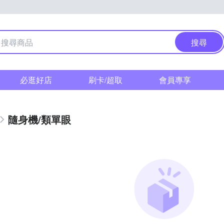
搜尋
必逛好店
刷卡/超取
會員專享
隨身機/類單眼