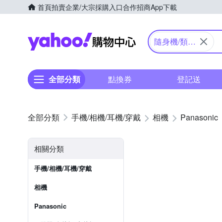
首頁
拍賣
企業/大宗採購入口
合作招商
App下載
Yahoo購物中心
隨身機/類單
眼
全部分類
點換券
登記送
手機/相機/耳機/穿戴
相機
Panasonic
相關分類
手機/相機/耳機/穿戴
相機
Panasonic