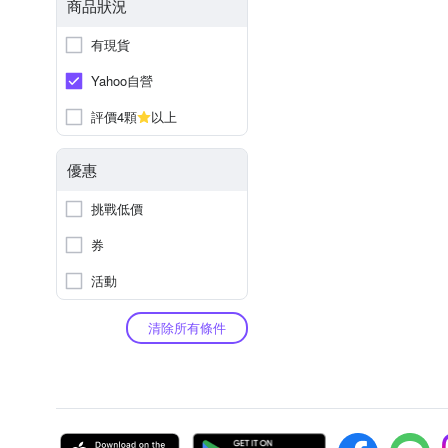
商品狀況
有現貨
Yahoo自營
評價4顆
以上
優惠
挑戰低價
券
活動
清除所有條件