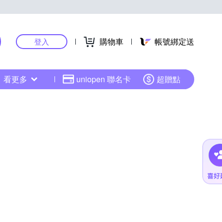
購物車
帳號綁定送
登入
看更多
uniopen 聯名卡
超贈點