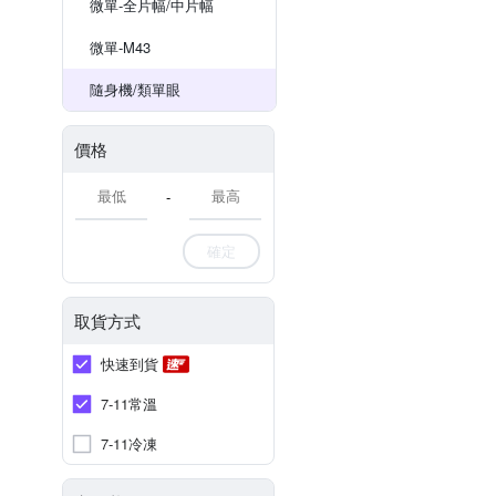
微單-全片幅/中片幅
微單-M43
隨身機/類單眼
價格
-
確定
取貨方式
快速到貨
7-11常溫
7-11冷凍