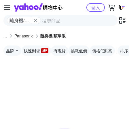
Yahoo購物中心
登入
隨身機/類
單眼
Panasonic
隨身機/類單眼
品牌
快速到貨
有現貨
挑戰低價
價格低到高
排序