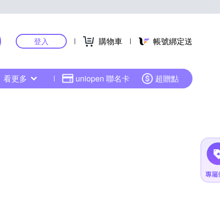
購物車
帳號綁定送
登入
看更多
uniopen 聯名卡
超贈點