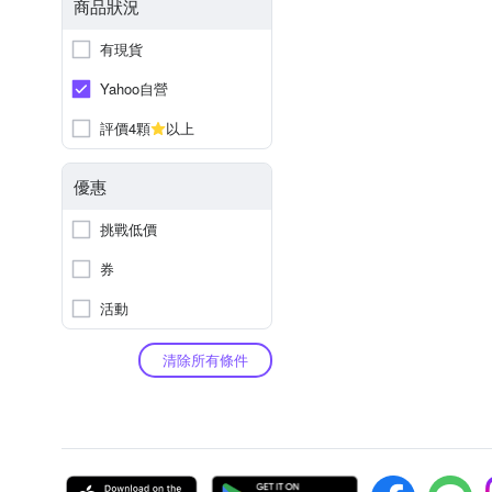
商品狀況
有現貨
Yahoo自營
評價4顆
以上
優惠
挑戰低價
券
活動
清除所有條件