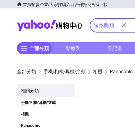
首頁
拍賣
企業/大宗採購入口
合作招商
App下載
Yahoo購物中心
隨身機/類單
眼
全部分類
點換券
登記送
手機/相機/耳機/穿戴
相機
Panasonic
相關分類
手機/相機/耳機/穿戴
相機
Panasonic