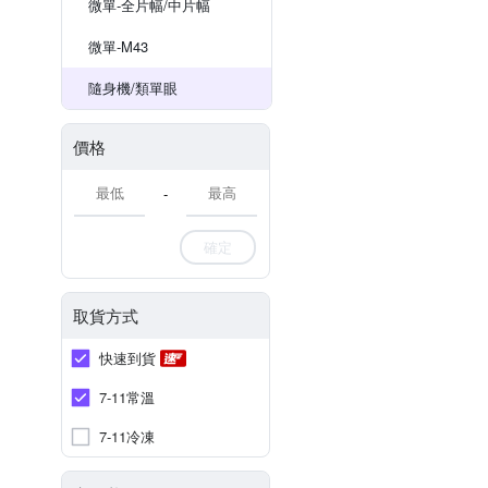
微單-全片幅/中片幅
微單-M43
隨身機/類單眼
價格
-
確定
取貨方式
快速到貨
7-11常溫
7-11冷凍