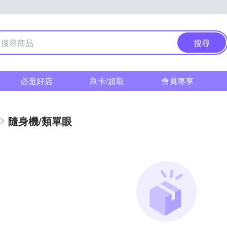
搜尋
必逛好店
刷卡/超取
會員專享
隨身機/類單眼