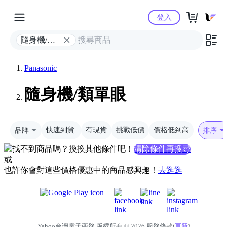
Yahoo購物中心
登入
隨身機/類
單眼
Panasonic
隨身機/類單眼
品牌
快速到貨
有現貨
挑戰低價
價格低到高
排序
找不到商品嗎？換換其他條件吧！
清除條件再搜尋
或
也許你會對這些價格優惠中的商品感興趣！
去逛逛
Yahoo台灣電子商務 版權所有 © 2026 服務條款(
更新
)