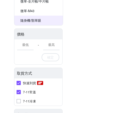
微單-全片幅/中片幅
微單-M43
隨身機/類單眼
價格
-
確定
取貨方式
快速到貨
7-11常溫
7-11冷凍