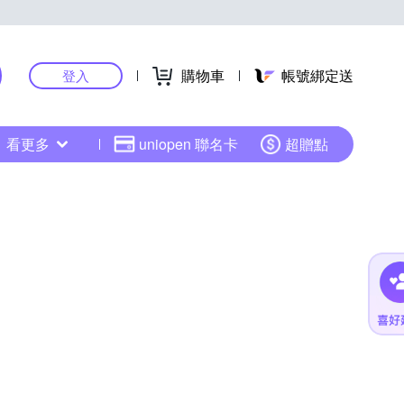
購物車
帳號綁定送
登入
看更多
uniopen 聯名卡
超贈點