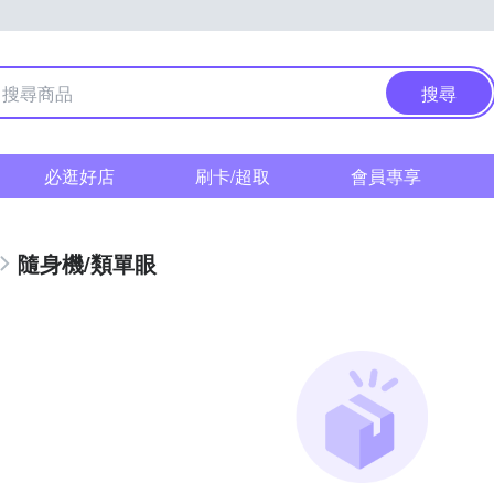
搜尋
必逛好店
刷卡/超取
會員專享
隨身機/類單眼