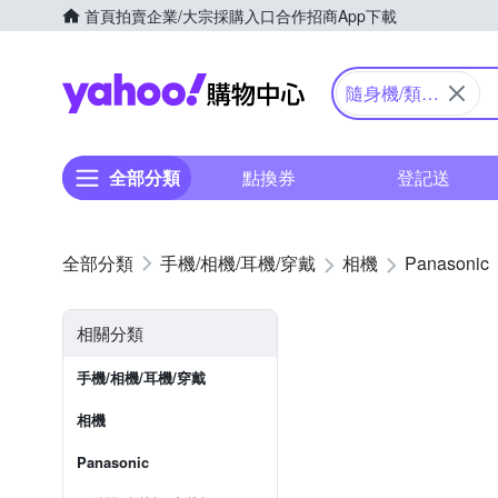
首頁
拍賣
企業/大宗採購入口
合作招商
App下載
Yahoo購物中心
隨身機/類單
眼
全部分類
點換券
登記送
手機/相機/耳機/穿戴
相機
Panasonic
相關分類
手機/相機/耳機/穿戴
相機
Panasonic