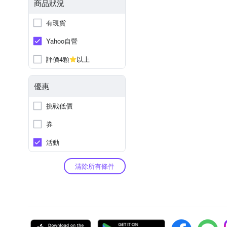
商品狀況
有現貨
Yahoo自營
評價4顆
以上
優惠
挑戰低價
券
活動
清除所有條件