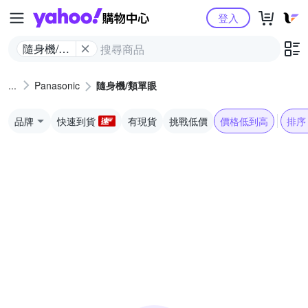
Yahoo購物中心
登入
隨身機/類
單眼
Panasonic
隨身機/類單眼
品牌
快速到貨
有現貨
挑戰低價
價格低到高
排序