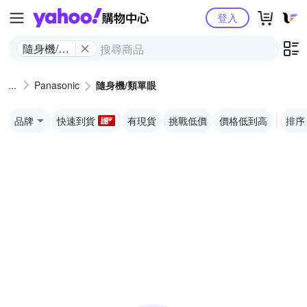
Yahoo購物中心
登入
隨身機/類
單眼
Panasonic
隨身機/類單眼
品牌
快速到貨
有現貨
挑戰低價
價格低到高
排序