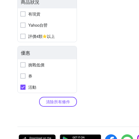
商品狀況
有現貨
Yahoo自營
評價4顆
以上
優惠
挑戰低價
券
活動
清除所有條件