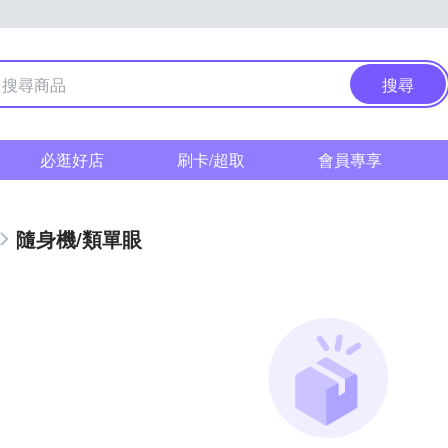
搜尋
必逛好店
刷卡/超取
會員專享
隨身機/類單眼