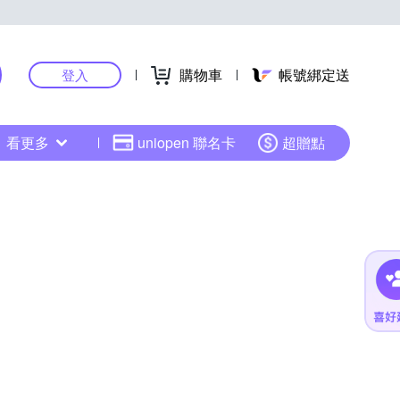
購物車
帳號綁定送
登入
看更多
uniopen 聯名卡
超贈點