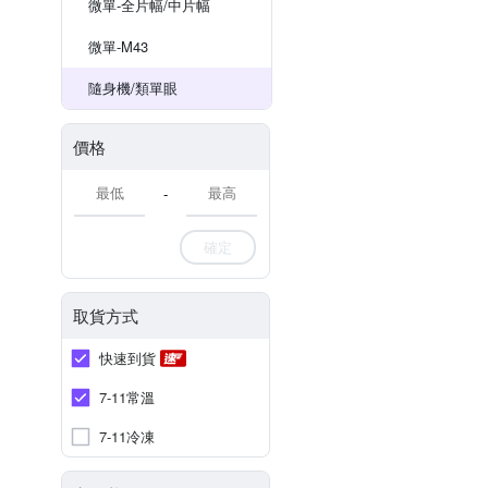
微單-全片幅/中片幅
微單-M43
隨身機/類單眼
價格
-
確定
取貨方式
快速到貨
7-11常溫
7-11冷凍