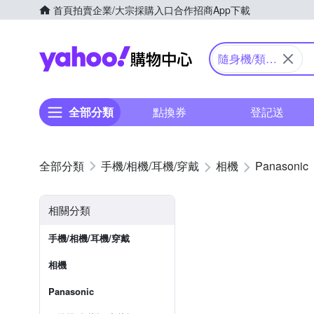
首頁
拍賣
企業/大宗採購入口
合作招商
App下載
Yahoo購物中心
隨身機/類單
眼
全部分類
點換券
登記送
手機/相機/耳機/穿戴
相機
Panasonic
相關分類
手機/相機/耳機/穿戴
相機
Panasonic