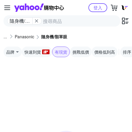
Yahoo購物中心
登入
隨身機/類
單眼
Panasonic
隨身機/類單眼
品牌
快速到貨
有現貨
挑戰低價
價格低到高
排序