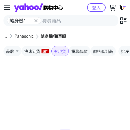
Yahoo購物中心
登入
隨身機/類
單眼
Panasonic
隨身機/類單眼
品牌
快速到貨
有現貨
挑戰低價
價格低到高
排序