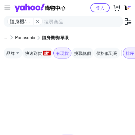
Yahoo購物中心
登入
隨身機/類
單眼
Panasonic
隨身機/類單眼
品牌
快速到貨
有現貨
挑戰低價
價格低到高
排序