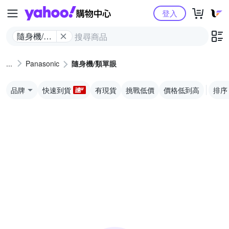
Yahoo購物中心
登入
隨身機/類
單眼
Panasonic
隨身機/類單眼
品牌
快速到貨
有現貨
挑戰低價
價格低到高
排序