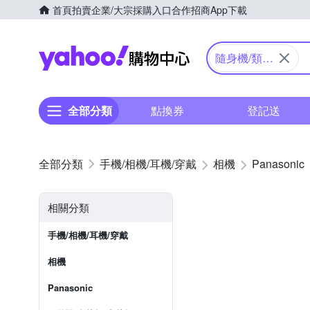
首頁
拍賣
企業/大宗採購入口
合作招商
App下載
Yahoo購物中心
隨身機/類單
眼
全部分類
點換券
登記送
手機/相機/耳機/穿戴
相機
Panasonic
相關分類
手機/相機/耳機/穿戴
相機
Panasonic