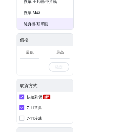
微單-全片幅/中片幅
微單-M43
隨身機/類單眼
價格
-
確定
取貨方式
快速到貨
7-11常溫
7-11冷凍