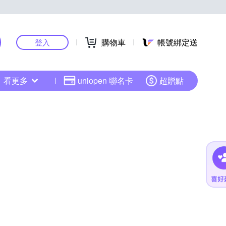
購物車
帳號綁定送
登入
看更多
uniopen 聯名卡
超贈點