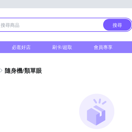
搜尋
必逛好店
刷卡/超取
會員專享
隨身機/類單眼