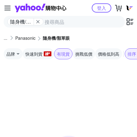
Yahoo購物中心
登入
隨身機/類
單眼
Panasonic
隨身機/類單眼
品牌
快速到貨
有現貨
挑戰低價
價格低到高
排序