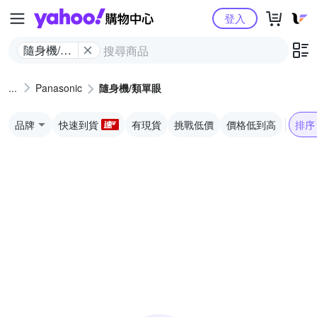
Yahoo購物中心
登入
隨身機/類
單眼
Panasonic
隨身機/類單眼
品牌
快速到貨
有現貨
挑戰低價
價格低到高
排序