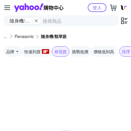
Yahoo購物中心
登入
隨身機/類
單眼
Panasonic
隨身機/類單眼
品牌
快速到貨
有現貨
挑戰低價
價格低到高
排序