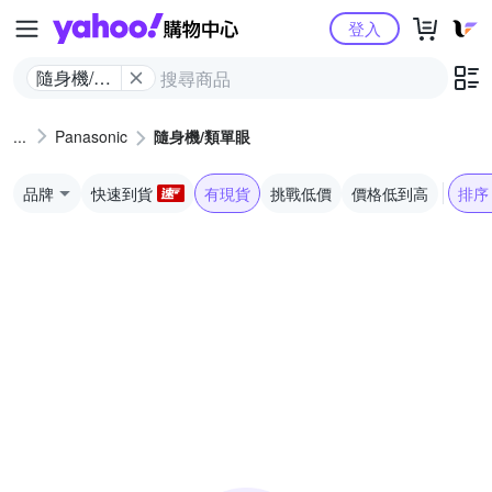
Yahoo購物中心
登入
隨身機/類
單眼
Panasonic
隨身機/類單眼
品牌
快速到貨
有現貨
挑戰低價
價格低到高
排序