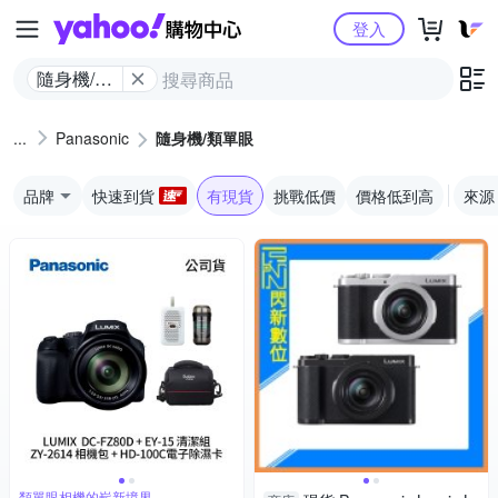
Yahoo購物中心
登入
隨身機/類
單眼
Panasonic
隨身機/類單眼
品牌
快速到貨
有現貨
挑戰低價
價格低到高
來源
類單眼相機的嶄新境界