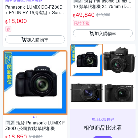
現貨 Panasonic Lumix L
商店
10 類單眼相機 24-75mm (DC-
Panasonic LUMIX DC-FZ80D
L10,公司貨)
+ EYLIN EY-15清潔組 + SunLi
49,840
$49,990
$
ght ZY-2614相機包 + EirMai 銳
18,000
$
限時下殺
瑪 HD-100C電子除濕卡 FZ80
D (公司貨)
券
加入購物車
加入購物車
馬上比買最好
現貨 Panasonic LUMIX F
商店
相似商品比比看
Z80D (公司貨)類單眼相機
16,650
$16,800
$