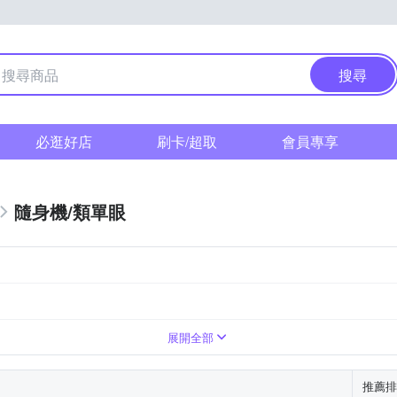
搜尋
必逛好店
刷卡/超取
會員專享
隨身機/類單眼
上變焦鏡頭
1萬~2000萬像素
展開全部
推薦排