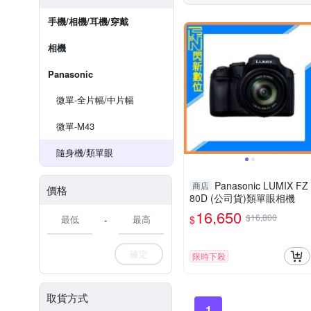
手機/相機/耳機/穿戴
相機
Panasonic
微單-全片幅/中片幅
微單-M43
隨身機/類單眼
Panasonic LUMIX FZ
商店
價格
80D (公司貨)類單眼相機
16,650
$16,800
$
-
確定
限時下殺
取貨方式
1