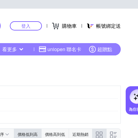
購物車
帳號綁定送
登入
看更多
uniopen 聯名卡
超贈點
序
價格低到高
價格高到低
近期熱銷