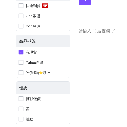
快速到貨
7-11常溫
7-11冷凍
商品狀況
有現貨
Yahoo自營
評價4顆
以上
優惠
挑戰低價
券
活動