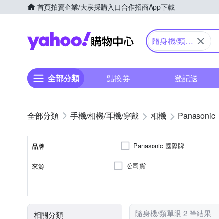
首頁
拍賣
企業/大宗採購入口
合作招商
App下載
Yahoo購物中心
隨身機/類單
眼
全部分類
點換券
登記送
手機/相機/耳機/穿戴
相機
Panasonic
Panasonic 國際牌
品牌
公司貨
來源
品牌名稱
類單眼相機(PASM功能)
8~20倍變焦鏡頭
2001萬~3000萬像素
2.5~2.9吋
1/2.3吋 CMOS
3.0吋以上
61倍以
160
SD
M4/3
SDHC
SDXC
儲存媒介
相機類型
光學變焦
影像感應器
有效像素
螢幕尺寸
隨身機/類單眼 2 筆結果
相關分類