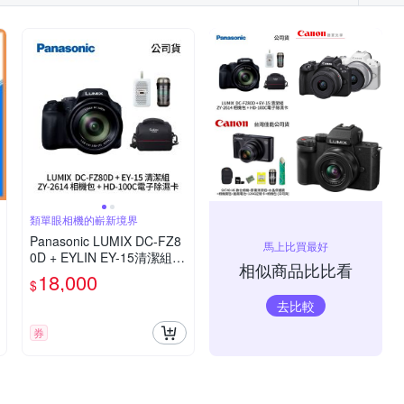
類單眼相機的嶄新境界
Panasonic LUMIX DC-FZ8
馬上比買最好
0D + EYLIN EY-15清潔組 +
相似商品比比看
SunLight ZY-2614相機包 +
18,000
$
EirMai 銳瑪 HD-100C電子
去比較
除濕卡 FZ80D (公司貨)
券