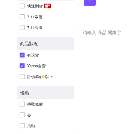
快速到貨
7-11常溫
7-11冷凍
商品狀況
有現貨
Yahoo自營
評價4顆
以上
優惠
挑戰低價
券
活動