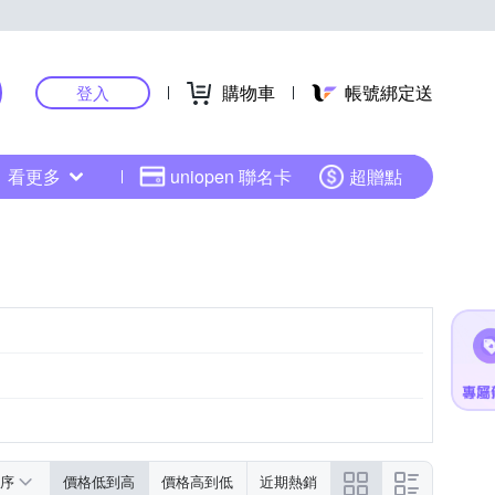
購物車
帳號綁定送
登入
看更多
uniopen 聯名卡
超贈點
序
價格低到高
價格高到低
近期熱銷