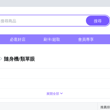
搜尋
必逛好店
刷卡/超取
會員專享
隨身機/類單眼
展開全部
推薦排