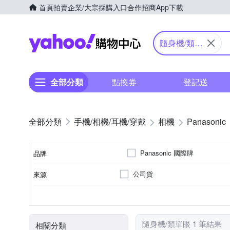
首頁
拍賣
企業/大宗採購入口
合作招商
App下載
Yahoo購物中心
隨身機/類單
眼
全部分類
點換券
登記送
手機/相機/耳機/穿戴
相機
Panasonic
Panasonic 國際牌
品牌
公司貨
來源
品牌名稱
61倍以上變焦鏡頭
1/2.3吋 CMOS
1601萬~2000萬像素
類單眼相機(PASM功能)
3.0吋以上
SD
SDHC
SDXC
儲存媒介
光學變焦
影像感應器
有效像素
相機類型
螢幕尺寸
隨身機/類單眼 1 筆結果
相關分類