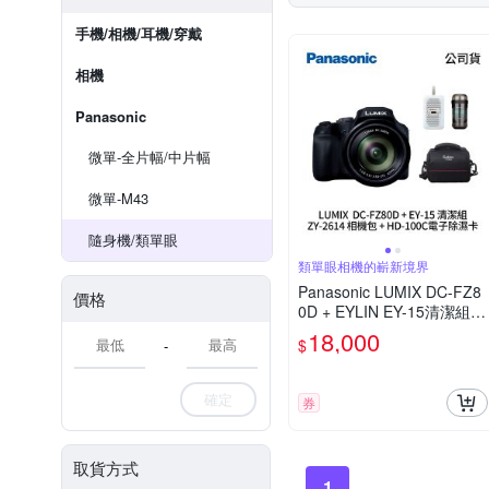
手機/相機/耳機/穿戴
相機
Panasonic
微單-全片幅/中片幅
微單-M43
隨身機/類單眼
類單眼相機的嶄新境界
Panasonic LUMIX DC-FZ8
價格
0D + EYLIN EY-15清潔組 +
SunLight ZY-2614相機包 +
18,000
$
-
EirMai 銳瑪 HD-100C電子
除濕卡 FZ80D (公司貨)
確定
券
取貨方式
1