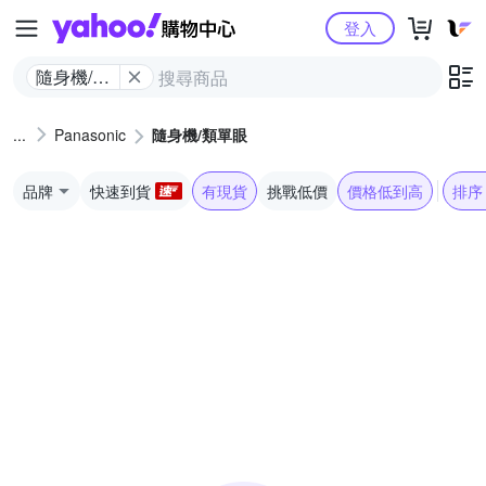
Yahoo購物中心
登入
隨身機/類
單眼
Panasonic
隨身機/類單眼
品牌
快速到貨
有現貨
挑戰低價
價格低到高
排序