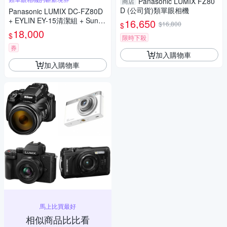
Panasonic LUMIX FZ80
商店
D (公司貨)類單眼相機
Panasonic LUMIX DC-FZ80D
+ EYLIN EY-15清潔組 + SunLi
16,650
$16,800
$
ght ZY-2614相機包 + EirMai 銳
18,000
$
限時下殺
瑪 HD-100C電子除濕卡 FZ80
D (公司貨)
券
加入購物車
加入購物車
馬上比買最好
相似商品比比看