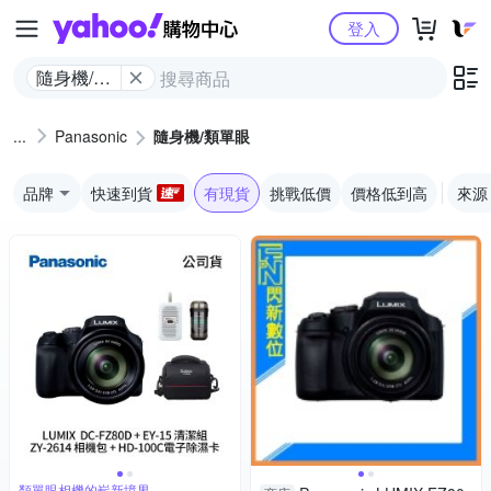
Yahoo購物中心
登入
隨身機/類
單眼
Panasonic
隨身機/類單眼
品牌
快速到貨
有現貨
挑戰低價
價格低到高
來源
類單眼相機的嶄新境界