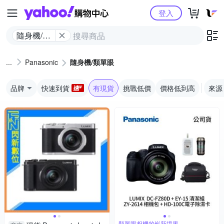
Yahoo購物中心
登入
隨身機/類
單眼
Panasonic
隨身機/類單眼
品牌
快速到貨
有現貨
挑戰低價
價格低到高
來源
類單眼相機的嶄新境界