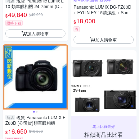
現貨 Panasonic Lumix L
商店
10 類單眼相機 24-75mm (DC-
Panasonic LUMIX DC-FZ80D
L10,公司貨)
+ EYLIN EY-15清潔組 + SunLi
49,840
$49,990
$
ght ZY-2614相機包 + EirMai 銳
18,000
$
限時下殺
瑪 HD-100C電子除濕卡 FZ80
D (公司貨)
券
加入購物車
加入購物車
現貨 Panasonic LUMIX F
商店
Z80D (公司貨)類單眼相機
馬上比買最好
16,650
$16,800
$
相似商品比比看