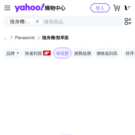
Yahoo購物中心
登入
隨身機/類
單眼
Panasonic
隨身機/類單眼
品牌
快速到貨
有現貨
挑戰低價
價格低到高
排序