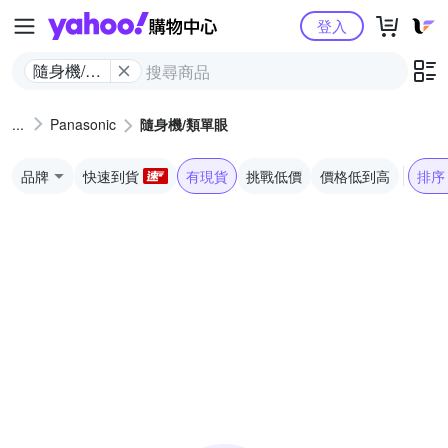
Yahoo購物中心
登入
隨身機/類
單眼
Panasonic
隨身機/類單眼
品牌
快速到貨
有現貨
挑戰低價
價格低到高
排序