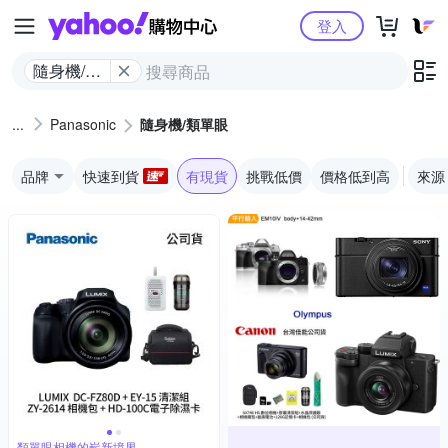
Yahoo購物中心
登入
隨身機/類
單眼
Panasonic
隨身機/類單眼
品牌
快速到貨
有現貨
挑戰低價
價格低到高
來源
類單眼相機的嶄新境界