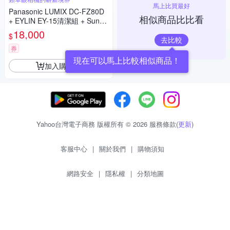
馬上比買最好
Panasonic LUMIX DC-FZ80D
相似商品比比看
+ EYLIN EY-15清潔組 + SunLi
ght ZY-2614相機包 + EirMai 銳
18,000
$
瑪 HD-100C電子除濕卡 FZ80
去比較
D (公司貨)
券
現在可以馬上比較相似商品！
加入購物車
Yahoo台灣電子商務 版權所有 © 2026 服務條款(
更新
)
客服中心
|
關於我們
|
購物須知
網路安全
|
隱私權
|
分類地圖