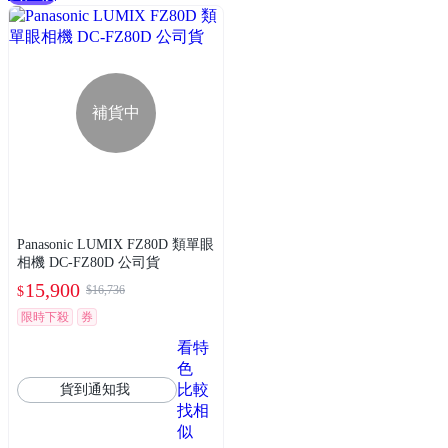
補貨中
Panasonic LUMIX FZ80D 類單眼
相機 DC-FZ80D 公司貨
15,900
$16,736
$
限時下殺
券
看特
色
比較
貨到通知我
找相
似