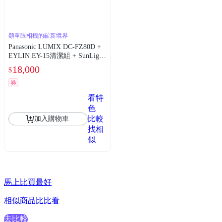
類單眼相機的嶄新境界
Panasonic LUMIX DC-FZ80D +
EYLIN EY-15清潔組 + SunLight
ZY-2614相機包 + EirMai 銳瑪 H
18,000
$
D-100C電子除濕卡 FZ80D (公司
貨)
券
看特
色
比較
加入購物車
找相
似
馬上比買最好
相似商品比比看
去比較