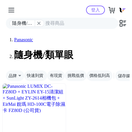
Yahoo購物中心
登入
隨身機/類
單眼
Panasonic
隨身機/類單眼
品牌
快速到貨
有現貨
挑戰低價
價格低到高
儲存媒