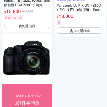
Panasonic LUMIX FZ80D 類單
眼相機 DC-FZ80D 公司貨
Panasonic LUMIX DC-FZ80D
+ EYLIN EY-15清潔組 + SunLi
15,900
$16,736
$
ght ZY-2614相機包 + EirMai 銳
18,000
$
限時下殺
券
瑪 HD-100C電子除濕卡 FZ80
D (公司貨)
券
貨到通知我
加入購物車
下殺95折⇓ 相機指定品
滿1件享95折