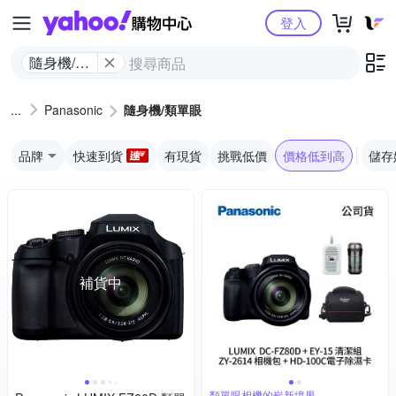
Yahoo購物中心
登入
隨身機/類
單眼
Panasonic
隨身機/類單眼
品牌
快速到貨
有現貨
挑戰低價
價格低到高
儲存
補貨中
類單眼相機的嶄新境界